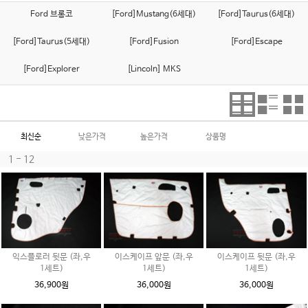
Ford 브롱코
[Ford]Mustang(6세대)
[Ford]Taurus(6세대)
[Ford]Taurus(5세대)
[Ford]Fusion
[Ford]Escape
[Ford]Explorer
[Lincoln] MKS
최신순
낮은가격
높은가격
상품명
1 - 12
익스플로러 뒷문 (좌,우
이스케이프 앞문 (좌,우
이스케이프 뒷문 (좌,우
1세트)
1세트)
1세트)
36,900원
36,000원
36,000원