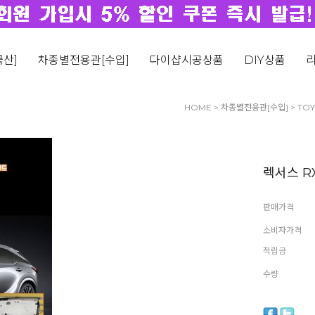
산]
차종별전용관[수입]
다이샵시공상품
DIY상품
HOME
>
차종별전용관[수입]
>
TOY
렉서스 RX
판매가격
소비자가격
적립금
수량