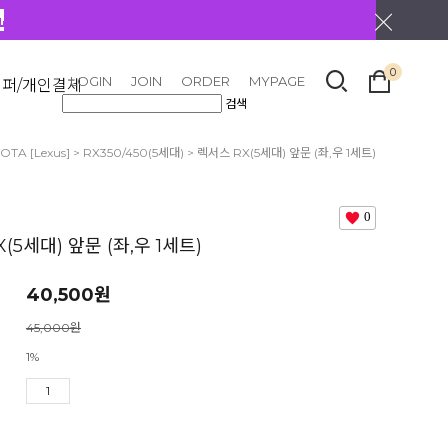
0
LOGIN
JOIN
ORDER
MYPAGE
리퍼/개인결제
검색
OTA [Lexus]
>
RX350/450(5세대)
> 렉서스 RX(5세대) 앞문 (좌,우 1세트)
0
(5세대) 앞문 (좌,우 1세트)
40,500
원
45,000원
1%