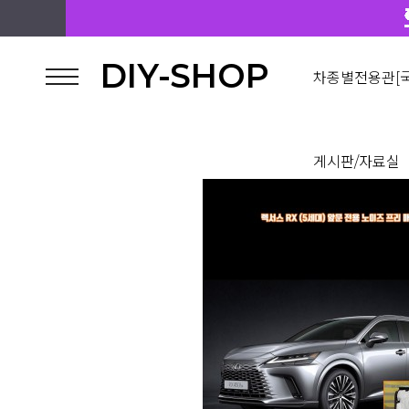
DIY-SHOP
차종별전용관[국
게시판/자료실