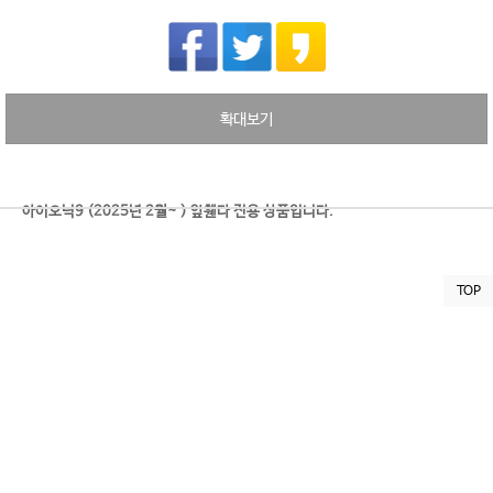
확대보기
아이오닉9 (2025년 2월~ ) 앞휀다 전용 상품입니다.
***** 구성품 *****
TOP
1. 휀다용 (좌,우 1조)
2. 흡음재 고정용 핀 5조( 고정핀, 플라스틱 와샤 각각 5개)
3. 드릴날 8mm 1개
*
노이즈프리매트의 특징
- 노이즈프리매트 제품은 모두 hand made제품입니다.
- 높은 흡음력을 가지고 있습니다.
- 주행시 외부 소음을 차단해 줍니다.
- PP와 PET의 초극세사 구조이므로 연비나 차체중량에 전혀 영향을 주지 않