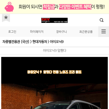
로그인
마이페이지
장바구니
최근본상품
차종별전용관 [국산]
>
현대자동차
>
아이오닉9
아이오닉9 앞휀다