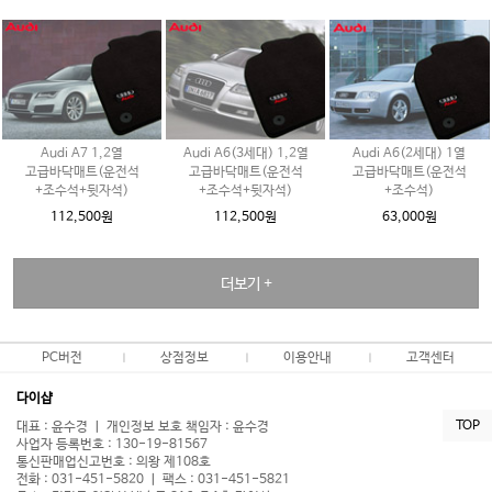
Audi A7 1,2열
Audi A6(3세대) 1,2열
Audi A6(2세대) 1열
고급바닥매트(운전석
고급바닥매트(운전석
고급바닥매트(운전석
+조수석+뒷자석)
+조수석+뒷자석)
+조수석)
112,500원
112,500원
63,000원
더보기 +
PC버전
상점정보
이용안내
고객센터
다이샵
TOP
대표 : 윤수경 ㅣ 개인정보 보호 책임자 : 윤수경
사업자 등록번호 : 130-19-81567
통신판매업신고번호 : 의왕 제108호
전화 : 031-451-5820 ㅣ 팩스 : 031-451-5821