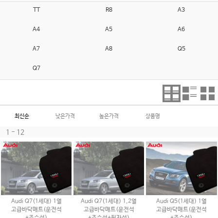
TT
R8
A3
A4
A5
A6
A7
A8
Q5
Q7
최신순
낮은가격
높은가격
상품명
1 - 12
Audi Q7(1세대) 1열
Audi Q7(1세대) 1,2열
Audi Q5(1세대) 1열
고급바닥매트(운전석
고급바닥매트(운전석
고급바닥매트(운전석
+조수석)
+조수석+뒷자석)
+조수석)